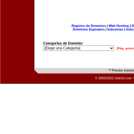
Registro de Dominios
|
Web Hosting
|
D
Dominios Expirados
|
Industrias
|
Indu
Categorías de Dominio:
[Pág. princi
** Precios expre
© 2002/2022 Solo10.com