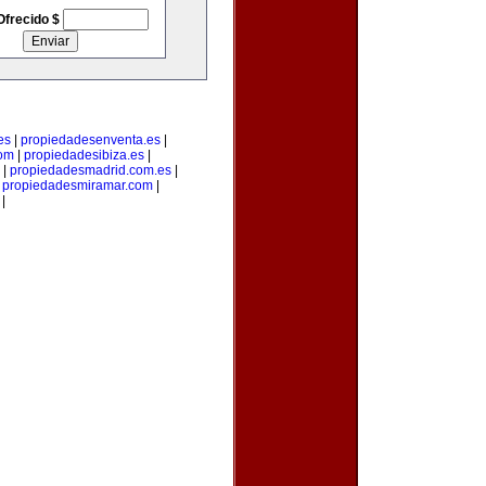
Ofrecido $
es
|
propiedadesenventa.es
|
com
|
propiedadesibiza.es
|
|
propiedadesmadrid.com.es
|
|
propiedadesmiramar.com
|
|