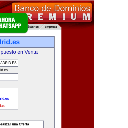
rid.es
 puesto en Venta
ADRID.ES
id.es
id.es
tas
ealizar una Oferta