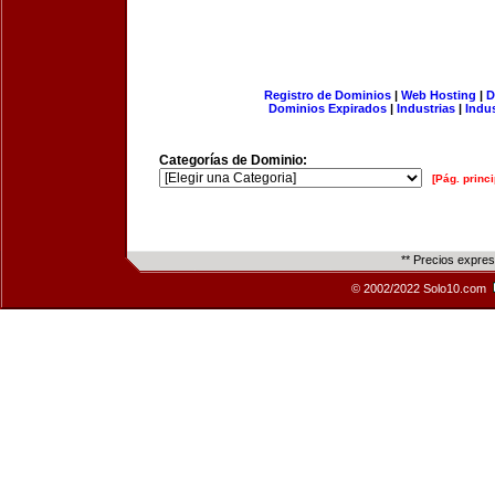
Registro de Dominios
|
Web Hosting
|
D
Dominios Expirados
|
Industrias
|
Indu
Categorías de Dominio:
[Pág. princi
** Precios expre
© 2002/2022 Solo10.com