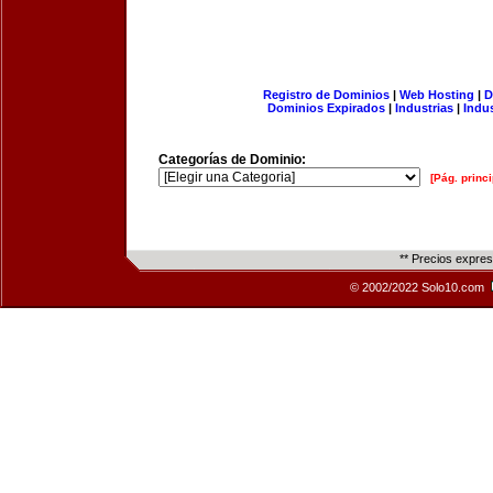
Registro de Dominios
|
Web Hosting
|
D
Dominios Expirados
|
Industrias
|
Indu
Categorías de Dominio:
[Pág. princi
** Precios expre
© 2002/2022 Solo10.com