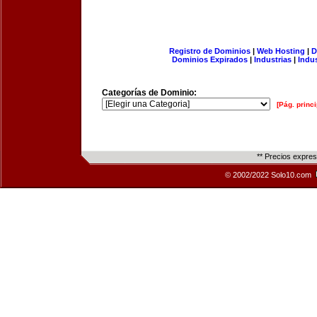
Registro de Dominios
|
Web Hosting
|
D
Dominios Expirados
|
Industrias
|
Indu
Categorías de Dominio:
[Pág. princi
** Precios expre
© 2002/2022 Solo10.com