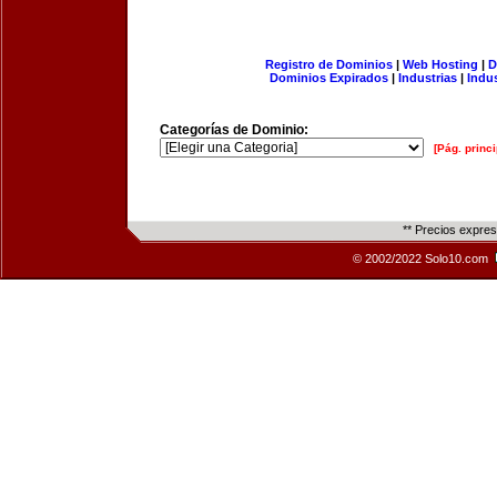
Registro de Dominios
|
Web Hosting
|
D
Dominios Expirados
|
Industrias
|
Indu
Categorías de Dominio:
[Pág. princi
** Precios expre
© 2002/2022 Solo10.com