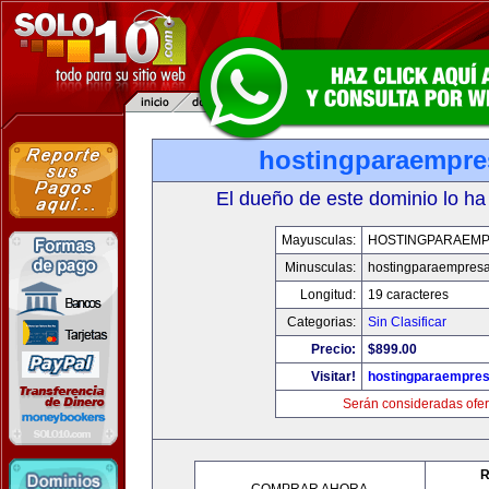
hostingparaempr
El dueño de este dominio lo ha
Mayusculas:
HOSTINGPARAEM
Minusculas:
hostingparaempres
Longitud:
19 caracteres
Categorias:
Sin Clasificar
Precio:
$899.00
Visitar!
hostingparaempre
Serán consideradas ofer
R