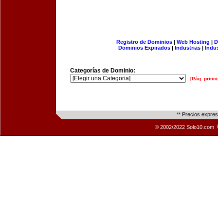
Registro de Dominios
|
Web Hosting
|
D
Dominios Expirados
|
Industrias
|
Indu
Categorías de Dominio:
[Pág. princi
** Precios expre
© 2002/2022 Solo10.com