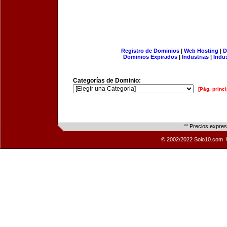
Registro de Dominios
|
Web Hosting
|
D
Dominios Expirados
|
Industrias
|
Indu
Categorías de Dominio:
[Pág. princi
** Precios expre
© 2002/2022 Solo10.com