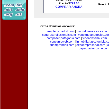
COMPRAR AHORA
Precio $
799.00
Precio 
COMPRAR AHORA
Otros dominios en venta:
empleosmadrid.com
|
madridbienesraices.co
segurosprofissionais.com
|
venezuelanegocios.co
camposenpatagonia.com
|
vinoartesanal.com
|
concursoweb.com
|
inmobiliariascolombia.
tuemprendes.com
|
expoempresarial.com
|
a
capacitacionpyme.co