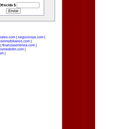
Ofrecido $
iales.com
|
negociosya.com
|
esinmobiliarios.com
|
|
finanzasenlinea.com
|
esmedellin.com
|
com
|