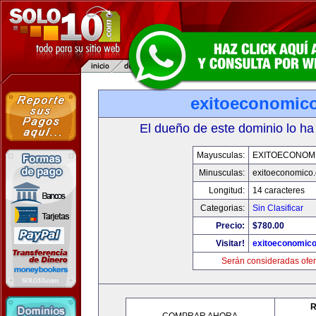
exitoeconomic
El dueño de este dominio lo ha
Mayusculas:
EXITOECONOM
Minusculas:
exitoeconomico
Longitud:
14 caracteres
Categorias:
Sin Clasificar
Precio:
$780.00
Visitar!
exitoeconomic
Serán consideradas ofer
R