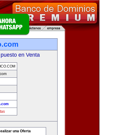
o.com
 puesto en Venta
ICO.COM
.com
o.com
tas
ealizar una Oferta