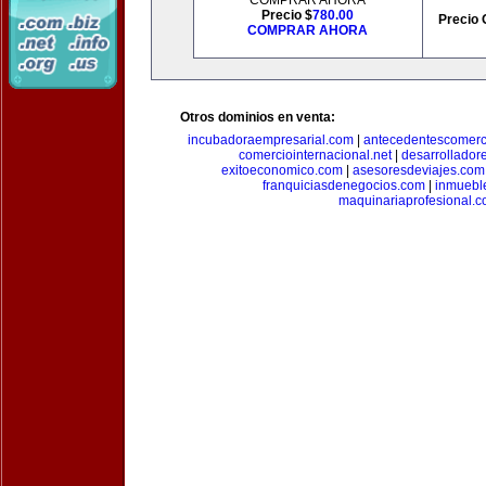
COMPRAR AHORA
Precio $
780.00
Precio 
COMPRAR AHORA
Otros dominios en venta:
incubadoraempresarial.com
|
antecedentescomerc
comerciointernacional.net
|
desarrollador
exitoeconomico.com
|
asesoresdeviajes.com
franquiciasdenegocios.com
|
inmuebl
maquinariaprofesional.