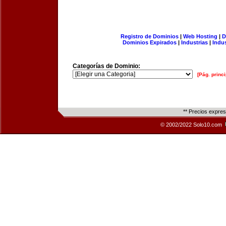
Registro de Dominios
|
Web Hosting
|
D
Dominios Expirados
|
Industrias
|
Indu
Categorías de Dominio:
[Pág. princi
** Precios expre
© 2002/2022 Solo10.com