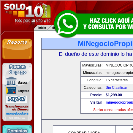
MiNegocioProp
El dueño de este dominio lo ha
Mayusculas:
MINEGOCIOPRO
Minusculas:
minegociopropi
Longitud:
15 caracteres
Categorias:
Sin Clasificar
Precio:
$1,299.00
Visitar!
minegociopropi
Serán consideradas ofer
R