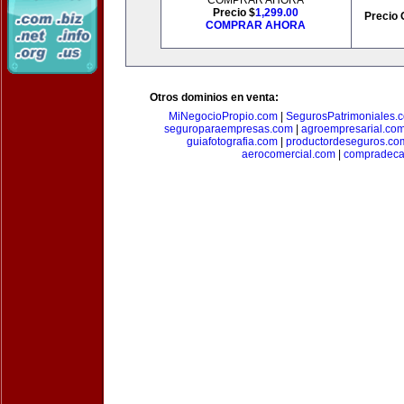
COMPRAR AHORA
Precio $
1,299.00
Precio 
COMPRAR AHORA
Otros dominios en venta:
MiNegocioPropio.com
|
SegurosPatrimoniales.
seguroparaempresas.com
|
agroempresarial.co
guiafotografia.com
|
productordeseguros.co
aerocomercial.com
|
compradec