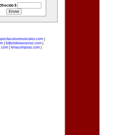
Ofrecido $
spectaculosmusicales.com
|
om
|
futboldelascenso.com
|
l.com
|
limacompras.com
|