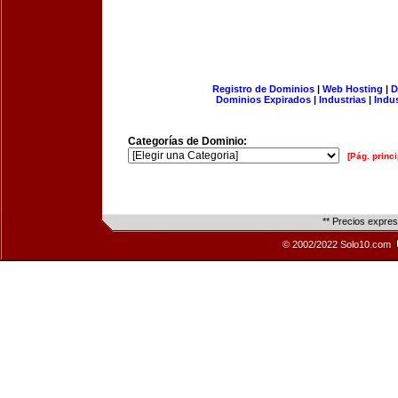
Registro de Dominios
|
Web Hosting
|
D
Dominios Expirados
|
Industrias
|
Indu
Categorías de Dominio:
[Pág. princi
** Precios expre
© 2002/2022 Solo10.com