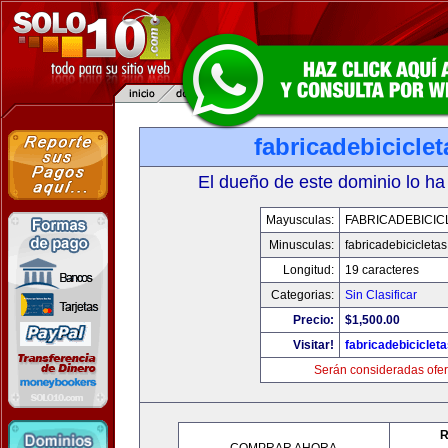
fabricadebicicle
El dueño de este dominio lo ha
Mayusculas:
FABRICADEBICIC
Minusculas:
fabricadebicicleta
Longitud:
19 caracteres
Categorias:
Sin Clasificar
Precio:
$1,500.00
Visitar!
fabricadebiciclet
Serán consideradas ofer
R