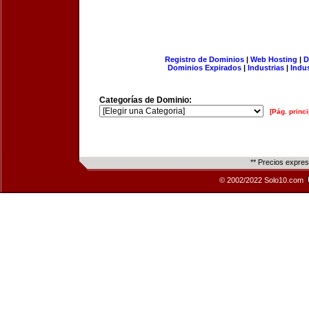
Registro de Dominios
|
Web Hosting
|
D
Dominios Expirados
|
Industrias
|
Indu
Categorías de Dominio:
[Pág. princi
** Precios expre
© 2002/2022 Solo10.com