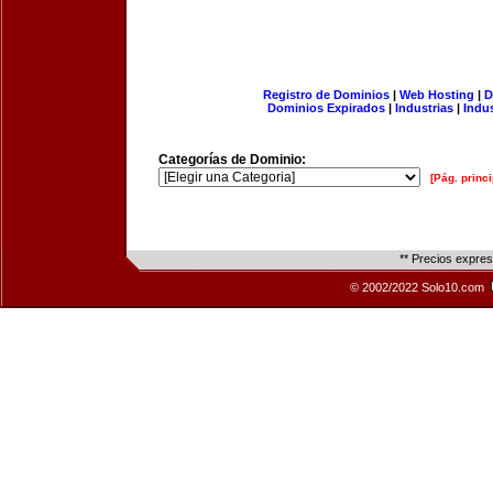
Registro de Dominios
|
Web Hosting
|
D
Dominios Expirados
|
Industrias
|
Indu
Categorías de Dominio:
[Pág. princi
** Precios expre
© 2002/2022 Solo10.com