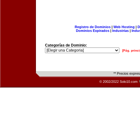
Registro de Dominios
|
Web Hosting
|
D
Dominios Expirados
|
Industrias
|
Indu
Categorías de Dominio:
[Pág. princi
** Precios expre
© 2002/2022 Solo10.com