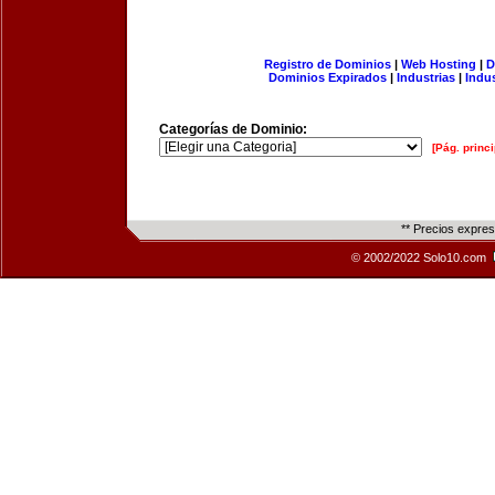
Registro de Dominios
|
Web Hosting
|
D
Dominios Expirados
|
Industrias
|
Indu
Categorías de Dominio:
[Pág. princi
** Precios expre
© 2002/2022 Solo10.com