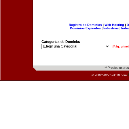
Registro de Dominios
|
Web Hosting
|
D
Dominios Expirados
|
Industrias
|
Indu
Categorías de Dominio:
[Pág. princi
** Precios expre
© 2002/2022 Solo10.com