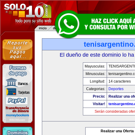
tenisargentin
El dueño de este dominio lo ha
Mayusculas:
TENISARGENT
Minusculas:
tenisargentino.
Longitud:
14 caracteres
Categorias:
Deportes
Precio:
Realizar una of
Visitar!
tenisargentino
Serán consideradas ofer
Realizar una Oferta