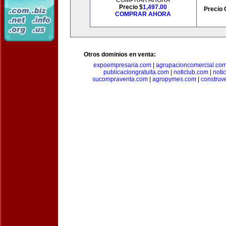
COMPRAR AHORA
Precio $
1,497.00
Precio 
COMPRAR AHORA
Otros dominios en venta:
expoempresaria.com
|
agrupacioncomercial.co
publicaciongratuita.com
|
noticlub.com
|
noti
sucompraventa.com
|
agropymes.com
|
construv