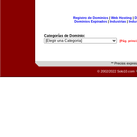
Registro de Dominios
|
Web Hosting
|
D
Dominios Expirados
|
Industrias
|
Indu
Categorías de Dominio:
[Pág. princi
** Precios expre
© 2002/2022 Solo10.com