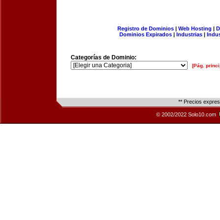
Registro de Dominios
|
Web Hosting
|
D
Dominios Expirados
|
Industrias
|
Indu
Categorías de Dominio:
[Pág. princi
** Precios expre
© 2002/2022 Solo10.com