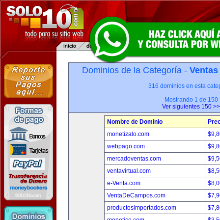
Dominios de la Categoría -
Ventas
316 dominios en esta categ
Mostrando 1 de 150
Ver siguientes 150 >>
Nombre de Dominio
Prec
monetizalo.com
$9,
webpago.com
$9,
mercadoventas.com
$9,
ventavirtual.com
$8,
e-Venta.com
$8,
VentaDeCampos.com
$7,
productosimportados.com
$7,