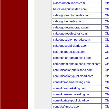
avisosinmobiliarios.com
Ofe
barcelonapublicidad.com
Ofe
catalogodeautomoviles.com
Ofe
catalogodeofertas.com
Ofe
catalogodetemporada.com
Ofe
catalogodevehiculos.com
Ofe
catalogosdetemporada.com
Ofe
catalogospublicitarios.com
Ofe
colombiapublicidad.com
Ofe
commerceandmarketing.com
Ofe
comportamientodelconsumidor.com
Ofe
comunicacionpublicitaria.com
Ofe
comunicacionypublicidad.com
Ofe
consultorademarketing.com
Ofe
consultoramarketing.com
Ofe
consultoresenmarketing.com
Ofe
consultoriaenpublicidad.com
Ofe
contratafamosos.com
Ofe