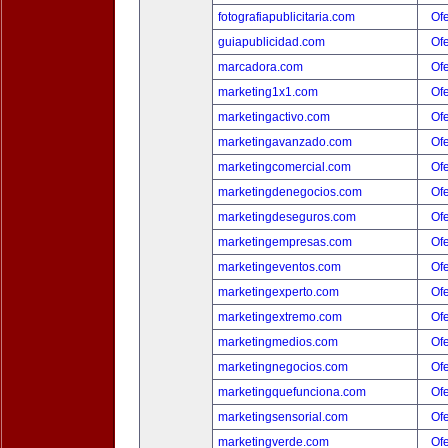
fotografiapublicitaria.com
Ofe
guiapublicidad.com
Ofe
marcadora.com
Ofe
marketing1x1.com
Ofe
marketingactivo.com
Ofe
marketingavanzado.com
Ofe
marketingcomercial.com
Ofe
marketingdenegocios.com
Ofe
marketingdeseguros.com
Ofe
marketingempresas.com
Ofe
marketingeventos.com
Ofe
marketingexperto.com
Ofe
marketingextremo.com
Ofe
marketingmedios.com
Ofe
marketingnegocios.com
Ofe
marketingquefunciona.com
Ofe
marketingsensorial.com
Ofe
marketingverde.com
Ofe