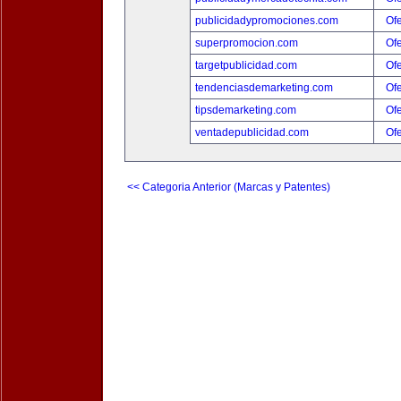
publicidadypromociones.com
Ofe
superpromocion.com
Ofe
targetpublicidad.com
Ofe
tendenciasdemarketing.com
Ofe
tipsdemarketing.com
Ofe
ventadepublicidad.com
Ofe
<< Categoria Anterior (Marcas y Patentes)