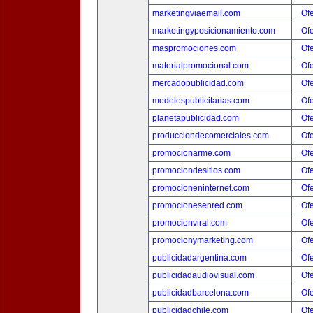
marketingviaemail.com
Ofe
marketingyposicionamiento.com
Ofe
maspromociones.com
Ofe
materialpromocional.com
Ofe
mercadopublicidad.com
Ofe
modelospublicitarias.com
Ofe
planetapublicidad.com
Ofe
producciondecomerciales.com
Ofe
promocionarme.com
Ofe
promociondesitios.com
Ofe
promocioneninternet.com
Ofe
promocionesenred.com
Ofe
promocionviral.com
Ofe
promocionymarketing.com
Ofe
publicidadargentina.com
Ofe
publicidadaudiovisual.com
Ofe
publicidadbarcelona.com
Ofe
publicidadchile.com
Ofe