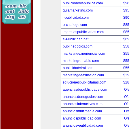
publicidadviapublica.com
$9
guiamarketing.com
$9
i-publicidad.com
$9
e-catalogo.com
$8
impresospublicitarios.com
$8
e-Publicidad.net
$6
publinegocios.com
$5
marketingexperiencial.com
$5
marketingrentable.com
$5
publicidadviral.com
$5
marketingdeafiliacion.com
$2
solucionespublicitarias.com
$2
agenciasdepublicidade.com
Ofe
anunciosdenegocios.com
Ofe
anunciosinteractivos.com
Ofe
anunciosmultimedia.com
Ofe
anunciospublicidad.com
Ofe
anunciosypublicidad.com
Ofe