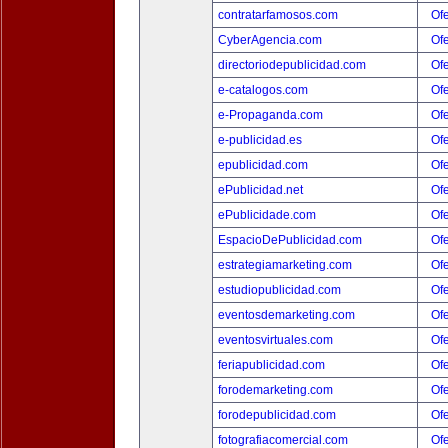
contratarfamosos.com
Ofe
CyberAgencia.com
Ofe
directoriodepublicidad.com
Ofe
e-catalogos.com
Ofe
e-Propaganda.com
Ofe
e-publicidad.es
Ofe
epublicidad.com
Ofe
ePublicidad.net
Ofe
ePublicidade.com
Ofe
EspacioDePublicidad.com
Ofe
estrategiamarketing.com
Ofe
estudiopublicidad.com
Ofe
eventosdemarketing.com
Ofe
eventosvirtuales.com
Ofe
feriapublicidad.com
Ofe
forodemarketing.com
Ofe
forodepublicidad.com
Ofe
fotografiacomercial.com
Ofe