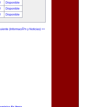
r!
Disponible
r!
Disponible
r!
Disponible
uiente (InformaciÃ³n y Noticias) >>
ominios En Venta