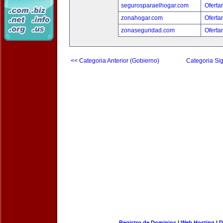
segurosparaelhogar.com
Oferta
zonahogar.com
Oferta
zonaseguridad.com
Oferta
<< Categoria Anterior (Gobierno)
Categoria Sig
Registro de Dominios
|
Web Hosting
|
D